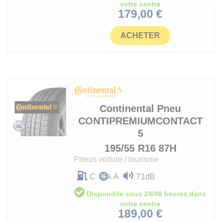
votre centre
Prix
179,00 €
ACHETER
Continental
Pneu
CONTIPREMIUMCONTACT
5
195/55 R16 87H
Pneus voiture / tourisme
C
A
71dB
Disponible sous 24/48 heures dans
votre centre
Prix
189,00 €