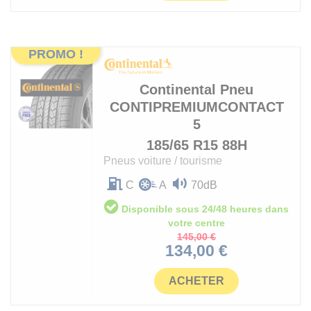
PROMO !
Continental
Pneu
CONTIPREMIUMCONTACT
5
185/65 R15 88H
Pneus voiture / tourisme
C
A
70dB
Disponible sous 24/48 heures dans
votre centre
Prix
145,00 €
Prix
de
134,00 €
base
ACHETER