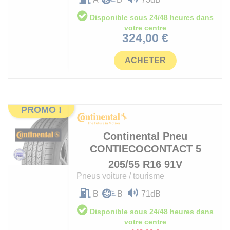
Disponible sous 24/48 heures dans
votre centre
Prix
324,00 €
ACHETER
PROMO !
Continental
Pneu
CONTIECOCONTACT 5
205/55 R16 91V
Pneus voiture / tourisme
B
B
71dB
Disponible sous 24/48 heures dans
votre centre