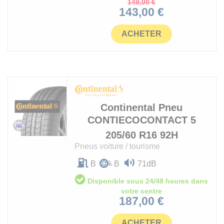
Prix
148,00 €
Prix
de
143,00 €
base
ACHETER
Continental
Pneu
CONTIECOCONTACT 5
205/60 R16 92H
Pneus voiture / tourisme
B
B
71dB
Disponible sous 24/48 heures dans
votre centre
Prix
187,00 €
ACHETER