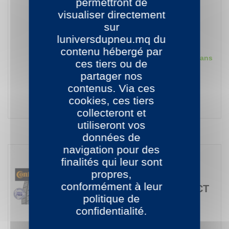
permettront de
195/65 R15 91H
visualiser directement
Pneus voiture / tourisme
sur
luniversdupneu.mq du
E, D
B
71dB
contenu hébergé par
Disponible sous 24/48 heures dans
ces tiers ou de
votre centre
partager nos
Prix
144,00 €
contenus. Via ces
cookies, ces tiers
ACHETER
collecteront et
utiliseront vos
données de
navigation pour des
finalités qui leur sont
propres,
Continental
Pneu
conformément à leur
CONTIPREMIUMCONTACT
politique de
2
confidentialité.
195/55 R15 85V
Pneus voiture / tourisme