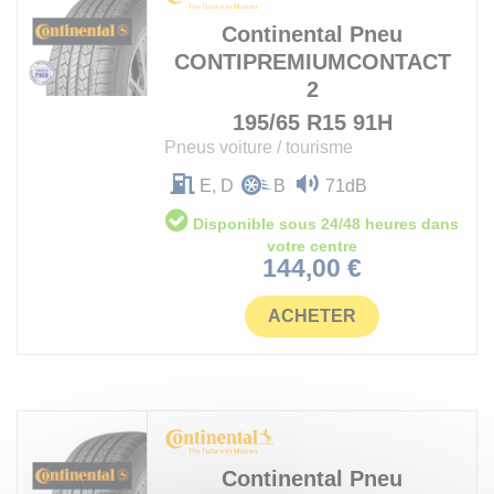
Continental
Pneu
CONTIPREMIUMCONTACT
2
195/65 R15 91H
Pneus voiture / tourisme
E, D
B
71dB
Disponible sous 24/48 heures dans
votre centre
Prix
144,00 €
ACHETER
Continental
Pneu