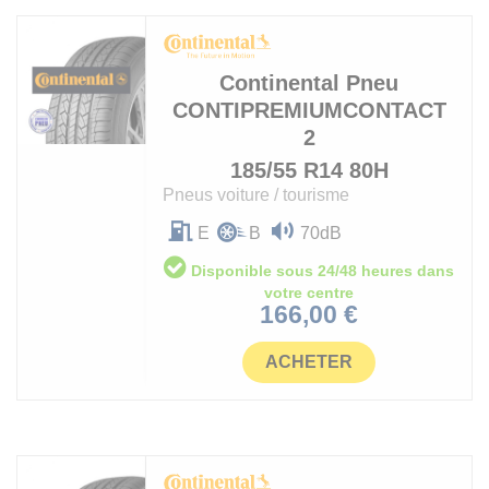
Continental
Pneu
CONTIPREMIUMCONTACT
2
185/55 R14 80H
Pneus voiture / tourisme
E
B
70dB
Disponible sous 24/48 heures dans
votre centre
Prix
166,00 €
ACHETER