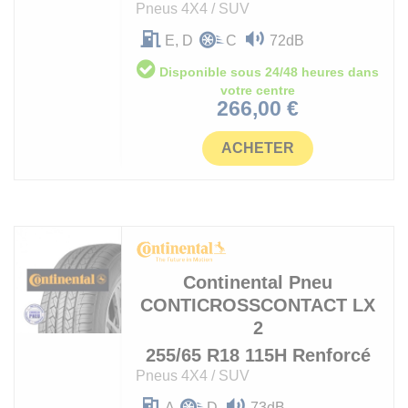
Pneus 4X4 / SUV
E, D
C
72dB
Disponible sous 24/48 heures dans
votre centre
Prix
266,00 €
ACHETER
Continental
Pneu
CONTICROSSCONTACT LX
2
255/65 R18 115H Renforcé
Pneus 4X4 / SUV
A
D
73dB