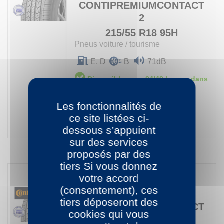
CONTIPREMIUMCONTACT
2
215/55 R18 95H
Pneus voiture / tourisme
E, D
B
71dB
Disponible sous 24/48 heures dans
votre centre
Prix
239,00 €
Les fonctionnalités de
ce site listées ci-
ACHETER
dessous s’appuient
sur des services
proposés par des
tiers Si vous donnez
votre accord
(consentement), ces
Continental
Pneu
tiers déposeront des
CONTIPREMIUMCONTACT
cookies qui vous
2