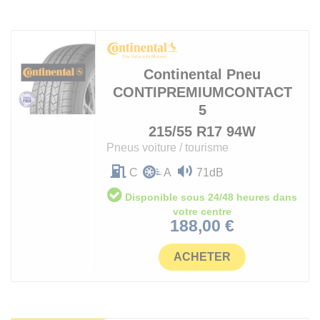
Continental
Pneu
CONTIPREMIUMCONTACT
5
215/55 R17 94W
Pneus voiture / tourisme
C
A
71dB
Disponible sous 24/48 heures dans
votre centre
Prix
188,00 €
ACHETER