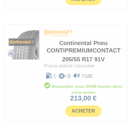
Continental
Pneu
CONTIPREMIUMCONTACT
205/55 R17 91V
Pneus voiture / tourisme
C
B
72dB
Disponible sous 24/48 heures dans
votre centre
Prix
213,00 €
ACHETER