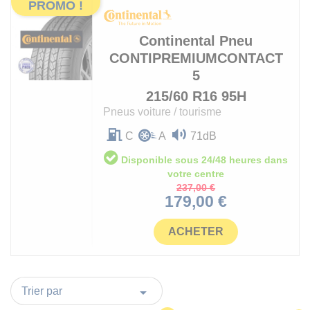
PROMO !
Continental
Pneu
CONTIPREMIUMCONTACT
5
215/60 R16 95H
Pneus voiture / tourisme
C
A
71dB
Disponible sous 24/48 heures dans
votre centre
Prix
237,00 €
Prix
de
179,00 €
base
ACHETER

Trier par