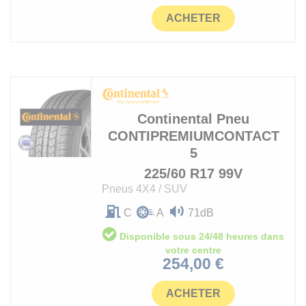
ACHETER
Continental
Pneu
CONTIPREMIUMCONTACT
5
225/60 R17 99V
Pneus 4X4 / SUV
C
A
71dB
Disponible sous 24/48 heures dans
votre centre
Prix
254,00 €
ACHETER