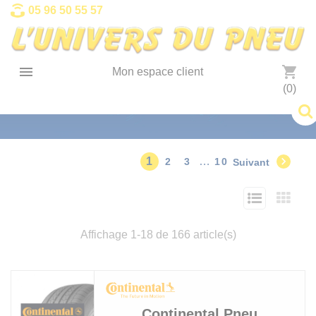
Panneau de gestion des cookies
05 96 50 55 57

shopping_cart
Mon espace client
(0)

1
…
2
3
10
Suivant
Affichage 1-18 de 166 article(s)
Continental
Pneu