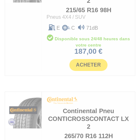
2
215/65 R16 98H
Pneus 4X4 / SUV
E
C
71dB
Disponible sous 24/48 heures dans
votre centre
Prix
187,00 €
ACHETER
Continental
Pneu
CONTICROSSCONTACT LX
2
265/70 R16 112H