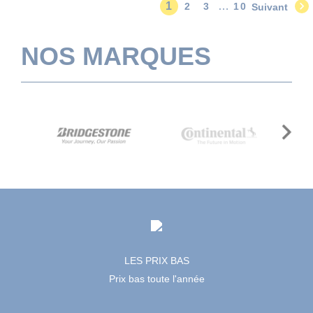

1
…
2
3
10
Suivant
NOS MARQUES
Next
LES PRIX BAS
Prix bas toute l'année