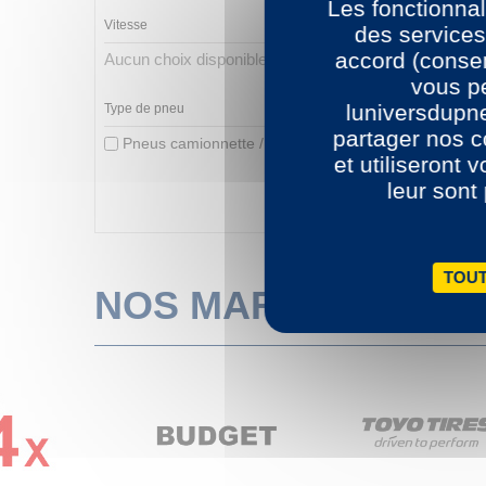
Les fonctionnal
Vitesse
des services
accord (consen
Aucun choix disponible pour ce groupe
vous pe
luniversdupn
Type de pneu
partager nos c
Pneus camionnette / utilitaire
(1)
et utiliseront 
leur sont
TOUT
NOS MARQUES
rev