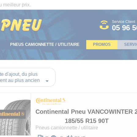
 meilleur prix.
Service Client
05 96 5
PNEUS CAMIONNETTE / UTILITAIRE
PROMOS
SERVI
e d'ajout, du plus

ent au plus ancien
Continental
Pneu VANCOWINTER 
185/55 R15 90T
Pneus camionnette / utilitaire