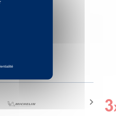
r
entialité
Next