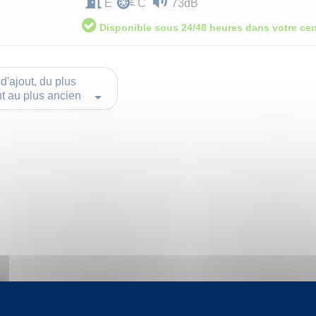
E
C
73dB
Disponible sous 24/48 heures dans votre cen
d'ajout, du plus

t au plus ancien