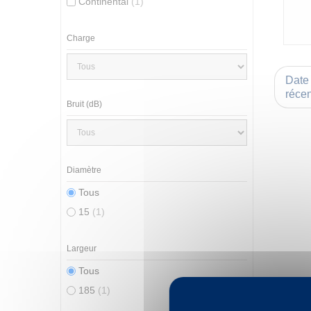
Continental
(1)
Charge
Date 
récen
Bruit (dB)
Diamètre
Tous
15
(1)
Largeur
Tous
185
(1)