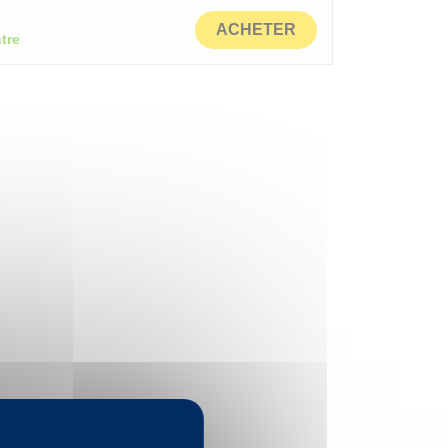
ACHETER
tre