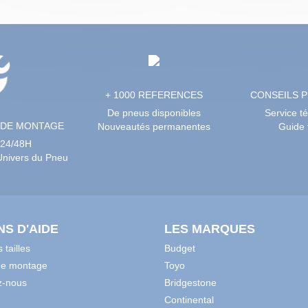
+ 1000 REFERENCES
CONSEILS 
De pneus disponibles
Service t
 DE MONTAGE
Nouveautés permanentes
Guide t
 24/48H
’Univers du Pneu
NS D'AIDE
LES MARQUES
 tailles
Budget
de montage
Toyo
z-nous
Bridgestone
Continental