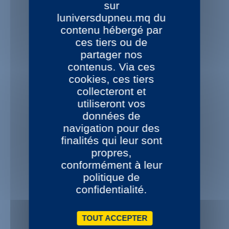
sur
NOS 15 CENTRES DE MONTAGE
luniversdupneu.mq du
contenu hébergé par
Disponibles 24/48H
dans votre centre L’Univers du Pneu
ces tiers ou de
partager nos
contenus. Via ces
cookies, ces tiers
collecteront et
+ 1000 REFERENCES
utiliseront vos
De pneus disponibles
données de
Nouveautés permanentes
navigation pour des
finalités qui leur sont
propres,
conformément à leur
politique de
CONSEILS PROFESSIONNELS
confidentialité.
Service téléphonique Pro
Guide taille - Devis
TOUT ACCEPTER