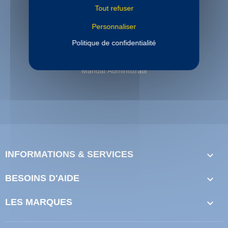
Tout refuser
Personnaliser
PAIEMENT SECURISE
Politique de confidentialité
Paiement sécurisé
Paiement en 3 et 4 fois disponible
Mandat Administratif
INFORMATIONS & SERVICES

BESOINS D'AIDE

LES MARQUES
