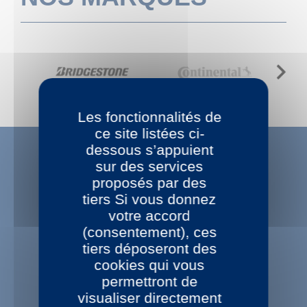
Next
Les fonctionnalités de
ce site listées ci-
dessous s’appuient
sur des services
proposés par des
tiers Si vous donnez
LES PRIX BAS
votre accord
Prix bas toute l'année
(consentement), ces
tiers déposeront des
cookies qui vous
permettront de
visualiser directement