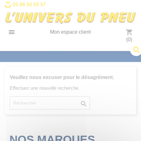
Panneau de gestion des cookies
05 96 50 55 57

shopping_cart
Mon espace client
(0)
Veuillez nous excuser pour le désagrément.
Effectuez une nouvelle recherche

NOS MARQUES