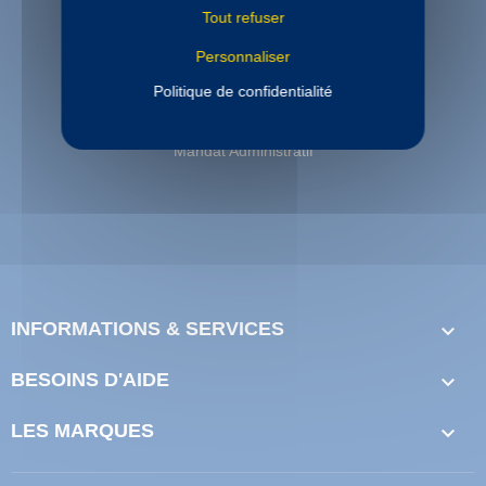
Tout refuser
Personnaliser
PAIEMENT SECURISE
Politique de confidentialité
Paiement sécurisé
Paiement en 3 et 4 fois disponible
Mandat Administratif
INFORMATIONS & SERVICES

BESOINS D'AIDE

LES MARQUES
