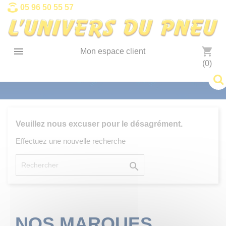
Panneau de gestion des cookies
05 96 50 55 57

shopping_cart
Mon espace client
(0)
Veuillez nous excuser pour le désagrément.
Effectuez une nouvelle recherche

NOS MARQUES