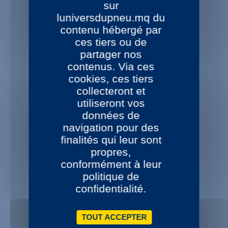
sur
NOS 15 CENTRES DE MONTAGE
luniversdupneu.mq du
contenu hébergé par
Disponibles 24/48H
dans votre centre L’Univers du Pneu
ces tiers ou de
partager nos
contenus. Via ces
cookies, ces tiers
collecteront et
+ 1000 REFERENCES
utiliseront vos
De pneus disponibles
données de
Nouveautés permanentes
navigation pour des
finalités qui leur sont
propres,
conformément à leur
politique de
CONSEILS PROFESSIONNELS
confidentialité.
Service téléphonique Pro
Guide taille - Devis
TOUT ACCEPTER