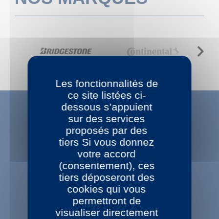
Next
Les fonctionnalités de
ce site listées ci-
dessous s’appuient
sur des services
proposés par des
tiers Si vous donnez
LES PRIX BAS
votre accord
Prix bas toute l'année
(consentement), ces
tiers déposeront des
cookies qui vous
permettront de
visualiser directement