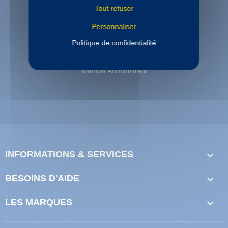
Tout refuser
Personnaliser
PAIEMENT SECURISE
Politique de confidentialité
Paiement sécurisé
Paiement en 3 et 4 fois disponible
Mandat Administratif
INFORMATIONS & SERVICES

BESOINS D'AIDE

LES MARQUES
