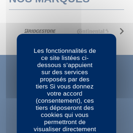
Next
Les fonctionnalités de
ce site listées ci-
dessous s’appuient
sur des services
proposés par des
tiers Si vous donnez
LES PRIX BAS
votre accord
Prix bas toute l'année
(consentement), ces
tiers déposeront des
cookies qui vous
permettront de
visualiser directement