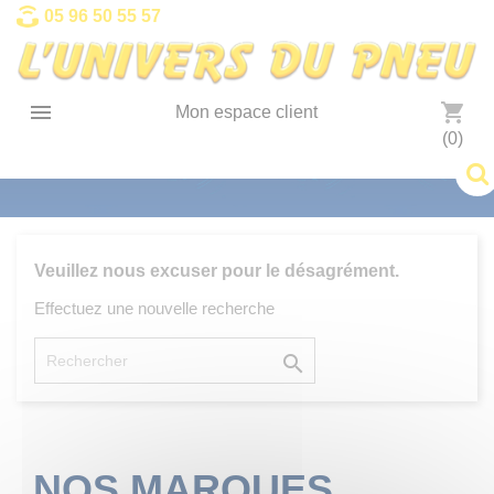
Panneau de gestion des cookies
05 96 50 55 57

shopping_cart
Mon espace client
(0)
Veuillez nous excuser pour le désagrément.
Effectuez une nouvelle recherche

NOS MARQUES