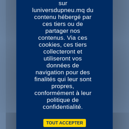
sur
NOS 15 CENTRES DE MONTAGE
luniversdupneu.mq du
contenu hébergé par
Disponibles 24/48H
dans votre centre L’Univers du Pneu
ces tiers ou de
partager nos
contenus. Via ces
cookies, ces tiers
collecteront et
+ 1000 REFERENCES
utiliseront vos
De pneus disponibles
données de
Nouveautés permanentes
navigation pour des
finalités qui leur sont
propres,
conformément à leur
politique de
CONSEILS PROFESSIONNELS
confidentialité.
Service téléphonique Pro
Guide taille - Devis
TOUT ACCEPTER