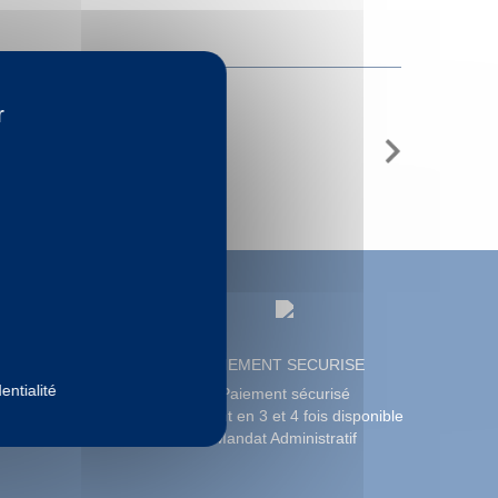
r
Next
PROFESSIONNELS
PAIEMENT SECURISE
entialité
éléphonique Pro
Paiement sécurisé
aille - Devis
Paiement en 3 et 4 fois disponible
Mandat Administratif