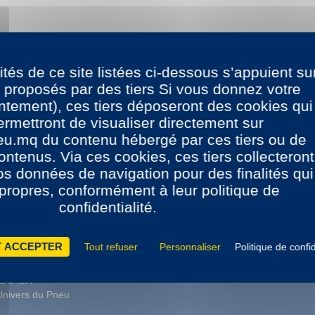
ités de ce site listées ci-dessous s’appuient su
 proposés par des tiers Si vous donnez votre
tement), ces tiers déposeront des cookies qui
rmettront de visualiser directement sur
eu.mq du contenu hébergé par ces tiers ou de
ontenus. Via ces cookies, ces tiers collecteront
vos données de navigation pour des finalités qui
 propres, conformément à leur politique de
confidentialité.
+ 1000 REFERENCES
CONSEILS 
 ACCEPTER
Tout refuser
Personnaliser
Politique de confid
De pneus disponibles
Service t
 DE MONTAGE
Nouveautés permanentes
Guide t
 24/48H
’Univers du Pneu