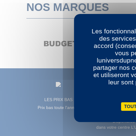
NOS MARQUES
Les fonctionnal
rev
des services
accord (consen
vous pe
luniversdupn
partager nos c
et utiliseront 
leur sont
LES PRIX BAS
TOUT
Prix bas toute l'année
NOS 15 CENTRES
Disponibles
dans votre centre L