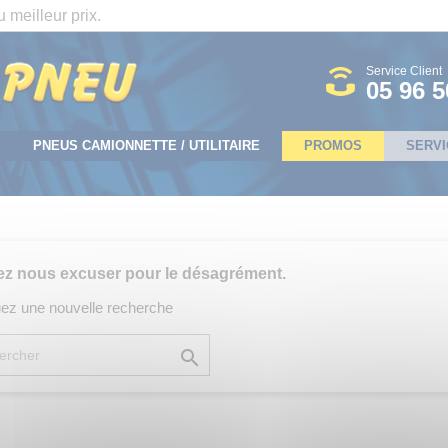
 meilleur prix.
Service Client
05 96 5
PNEUS CAMIONNETTE / UTILITAIRE
PROMOS
SERVI
lez nous excuser pour le désagrément.
uez une nouvelle recherche
