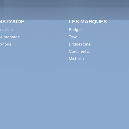
NS D'AIDE
LES MARQUES
 tailles
Budget
de montage
Toyo
z-nous
Bridgestone
Continental
Michelin