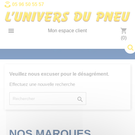
Panneau de gestion des cookies
05 96 50 55 57

shopping_cart
Mon espace client
(0)
Veuillez nous excuser pour le désagrément.
Effectuez une nouvelle recherche

NOS MARQUES