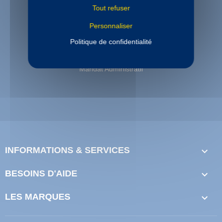
Tout refuser
Personnaliser
PAIEMENT SECURISE
Politique de confidentialité
Paiement sécurisé
Paiement en 3 et 4 fois disponible
Mandat Administratif
INFORMATIONS & SERVICES

BESOINS D'AIDE

LES MARQUES
