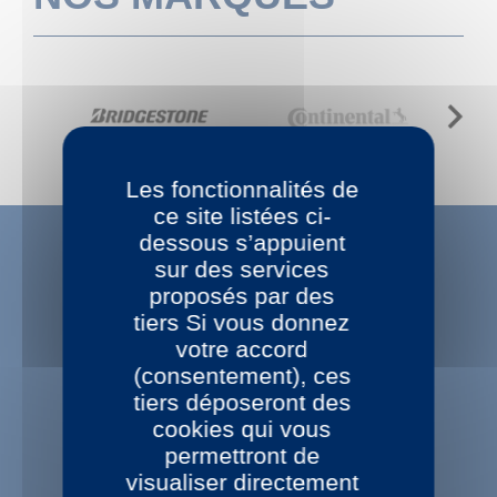
Next
Les fonctionnalités de
ce site listées ci-
dessous s’appuient
sur des services
proposés par des
tiers Si vous donnez
LES PRIX BAS
votre accord
Prix bas toute l'année
(consentement), ces
tiers déposeront des
cookies qui vous
permettront de
visualiser directement