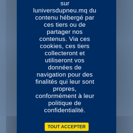
sur
NOS 15 CENTRES DE MONTAGE
luniversdupneu.mq du
contenu hébergé par
Disponibles 24/48H
dans votre centre L’Univers du Pneu
ces tiers ou de
partager nos
contenus. Via ces
cookies, ces tiers
collecteront et
+ 1000 REFERENCES
utiliseront vos
De pneus disponibles
données de
Nouveautés permanentes
navigation pour des
finalités qui leur sont
propres,
conformément à leur
politique de
CONSEILS PROFESSIONNELS
confidentialité.
Service téléphonique Pro
Guide taille - Devis
TOUT ACCEPTER