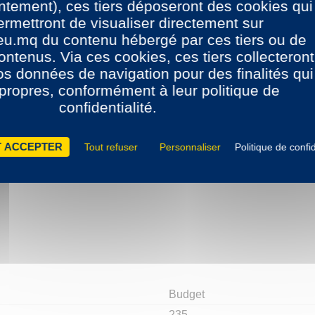
tement), ces tiers déposeront des cookies qui
sur place, avec le conseil de notre équipe, un échange contre 
rmettront de visualiser directement sur
eu.mq du contenu hébergé par ces tiers ou de
ontenus. Via ces cookies, ces tiers collecteront
vos données de navigation pour des finalités qui
 propres, conformément à leur politique de
confidentialité.
 ACCEPTER
Tout refuser
Personnaliser
Politique de confid
Budget
235