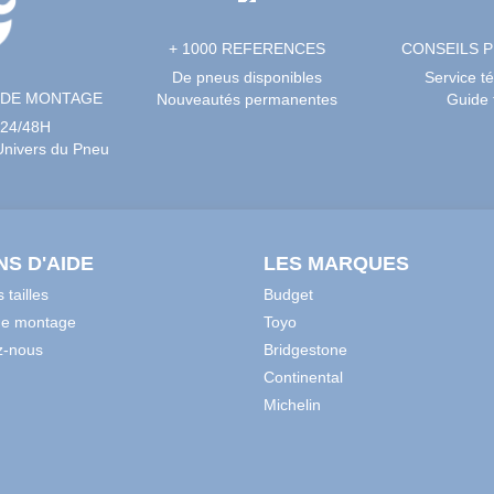
+ 1000 REFERENCES
CONSEILS 
De pneus disponibles
Service t
 DE MONTAGE
Nouveautés permanentes
Guide t
 24/48H
’Univers du Pneu
NS D'AIDE
LES MARQUES
 tailles
Budget
de montage
Toyo
z-nous
Bridgestone
Continental
Michelin