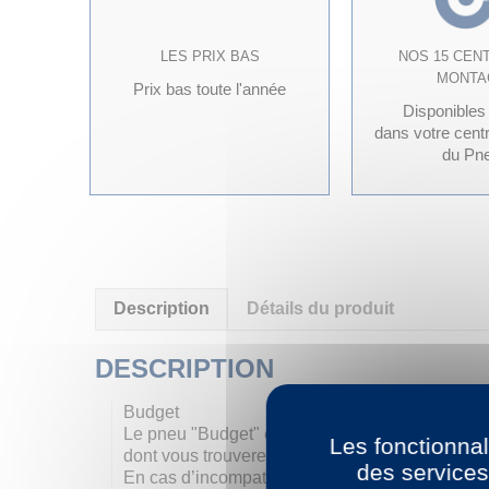
LES PRIX BAS
NOS 15 CEN
MONTA
Prix bas toute l'année
Disponibles
dans votre cent
du Pn
Description
Détails du produit
DESCRIPTION
Budget
Le pneu "Budget" est un pneu aux normes europ
Les fonctionnal
dont vous trouverez la liste non exhaustive ci-a
des services
En cas d’incompatibilité de profil (indices de 