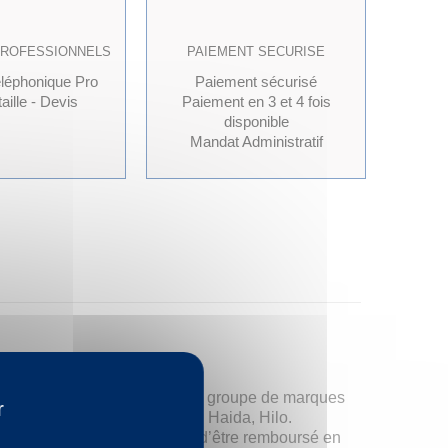
PROFESSIONNELS
PAIEMENT SECURISE
éléphonique Pro
Paiement sécurisé
aille - Devis
Paiement en 3 et 4 fois
disponible
Mandat Administratif
marque en particulier, mais un groupe de marques
r
al Black, Cachland, Ling Long, Haida, Hilo.
les de vente* vous permettent d’être remboursé en