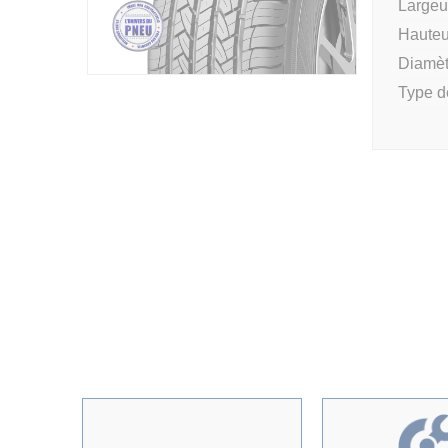
Largeur
Hauteu
Diamèt
Type d