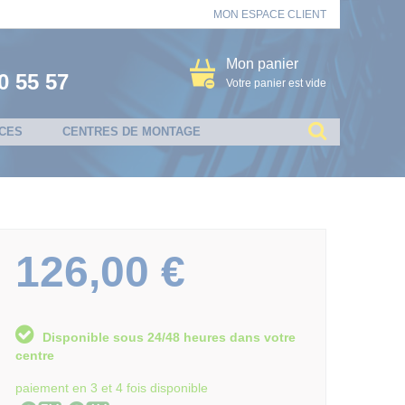
MON ESPACE CLIENT
Mon panier
0 55 57
Votre panier est vide
CES
CENTRES DE MONTAGE
126,00 €
Disponible sous 24/48 heures dans votre
centre
paiement en 3 et 4 fois disponible