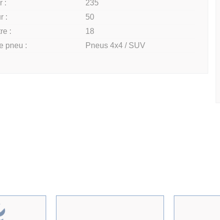
 :
235
r :
50
re :
18
e pneu :
Pneus 4x4 / SUV