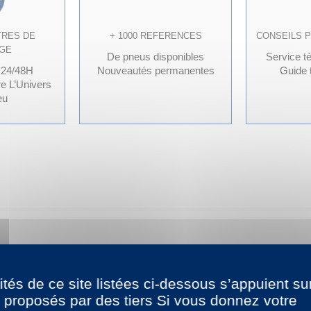
TRES DE
+ 1000 REFERENCES
CONSEILS 
GE
De pneus disponibles
Service t
 24/48H
Nouveautés permanentes
Guide t
re L’Univers
eu
éennes, à prix très compétitif. Le terme désigne non pas une 
ités de ce site listées ci-dessous s’appuient su
près: Triangle, Toledo, Neolin, Leao, Ovation, Hifly, Aplus, Roy
 proposés par des tiers Si vous donnez votre
charge et de vitesse) avec votre véhicule, nos conditions généra