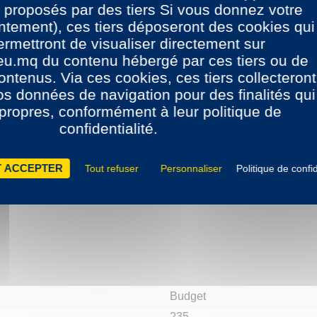
sur place, avec le conseil de notre équipe, un échange contre 
 proposés par des tiers Si vous donnez votre
tement), ces tiers déposeront des cookies qui
rmettront de visualiser directement sur
eu.mq du contenu hébergé par ces tiers ou de
ontenus. Via ces cookies, ces tiers collecteront
vos données de navigation pour des finalités qui
 propres, conformément à leur politique de
confidentialité.
 ACCEPTER
Tout refuser
Personnaliser
Politique de confid
Budget
235