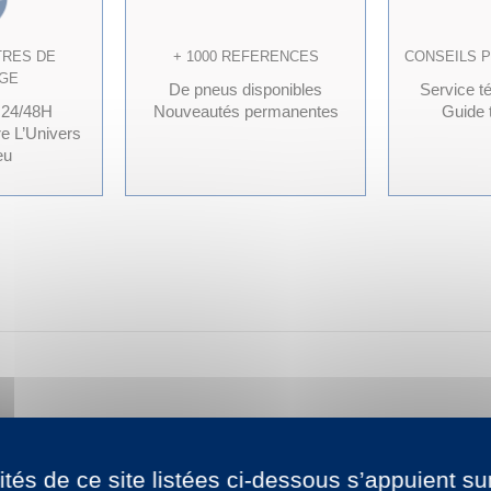
TRES DE
+ 1000 REFERENCES
CONSEILS 
GE
De pneus disponibles
Service t
 24/48H
Nouveautés permanentes
Guide t
re L’Univers
eu
éennes, à prix très compétitif. Le terme désigne non pas une 
près: Triangle, Toledo, Neolin, Leao, Ovation, Hifly, Aplus, Roy
ités de ce site listées ci-dessous s’appuient su
charge et de vitesse) avec votre véhicule, nos conditions généra