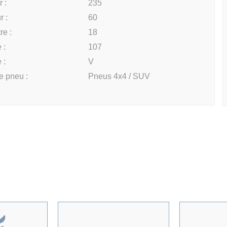
 :
235
r :
60
re :
18
 :
107
 :
V
e pneu :
Pneus 4x4 / SUV