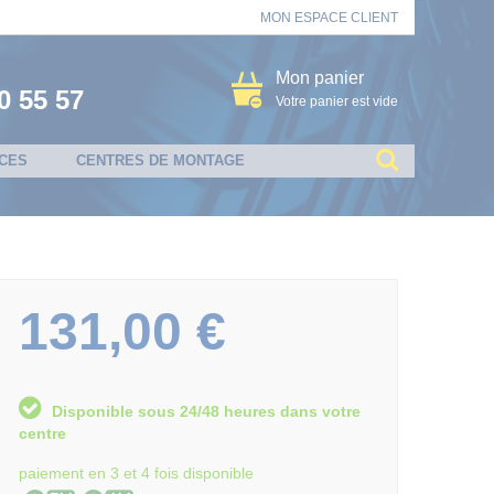
MON ESPACE CLIENT
Mon panier
0 55 57
Votre panier est vide
CES
CENTRES DE MONTAGE
131,00 €
Disponible sous 24/48 heures dans votre
centre
paiement en 3 et 4 fois disponible