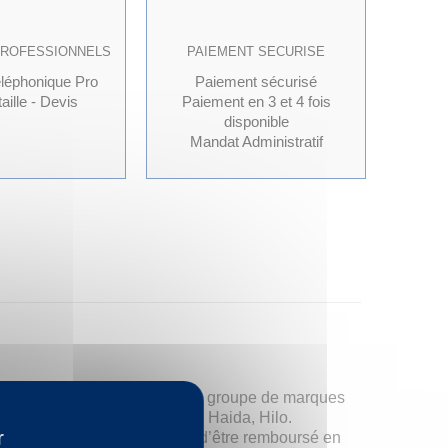
PROFESSIONNELS
PAIEMENT SECURISE
éléphonique Pro
Paiement sécurisé
aille - Devis
Paiement en 3 et 4 fois
disponible
Mandat Administratif
marque en particulier, mais un groupe de marques
al Black, Cachland, Ling Long, Haida, Hilo.
r
les de vente* vous permettent d’être remboursé en