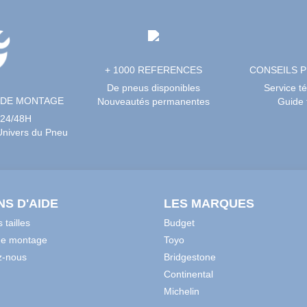
+ 1000 REFERENCES
CONSEILS 
De pneus disponibles
Service t
 DE MONTAGE
Nouveautés permanentes
Guide t
 24/48H
’Univers du Pneu
NS D'AIDE
LES MARQUES
 tailles
Budget
de montage
Toyo
z-nous
Bridgestone
Continental
Michelin