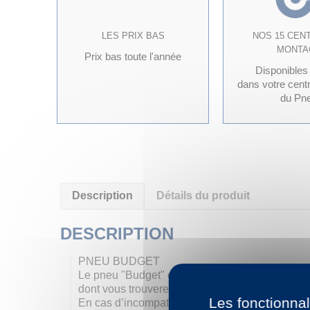
LES PRIX BAS
NOS 15 CEN
MONTA
Prix bas toute l'année
Disponibles
dans votre cent
du Pn
Description
Détails du produit
DESCRIPTION
PNEU BUDGET
Le pneu "Budget" est un pneu aux normes europ
dont vous trouverez la liste non exhaustive ci-a
Les fonctionnal
En cas d’incompatibilité de profil (indices de 