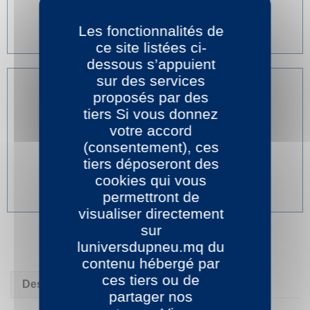
Service téléphonique Pro
Guide taille - Devis
Les fonctionnalités de
ce site listées ci-
dessous s’appuient
sur des services
proposés par des
tiers Si vous donnez
votre accord
PAIEMENT SECURISE
(consentement), ces
Paiement sécurisé
tiers déposeront des
Paiement en 3 et 4 fois disponible
cookies qui vous
Mandat Administratif
permettront de
visualiser directement
sur
luniversdupneu.mq du
contenu hébergé par
ces tiers ou de
Description
Détails du produit
partager nos