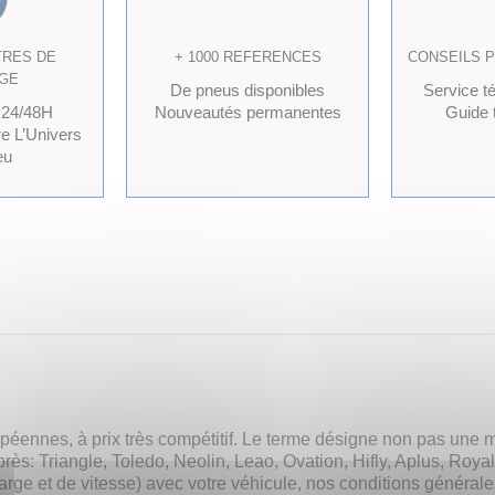
TRES DE
+ 1000 REFERENCES
CONSEILS 
GE
De pneus disponibles
Service t
 24/48H
Nouveautés permanentes
Guide t
re L’Univers
eu
éennes, à prix très compétitif. Le terme désigne non pas une 
près: Triangle, Toledo, Neolin, Leao, Ovation, Hifly, Aplus, Roy
charge et de vitesse) avec votre véhicule, nos conditions généra