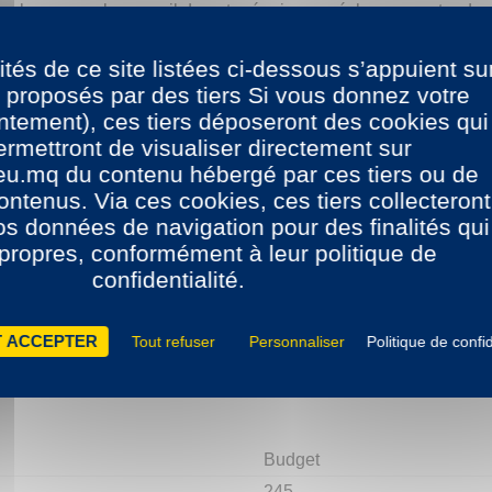
sur place, avec le conseil de notre équipe, un échange contre 
ités de ce site listées ci-dessous s’appuient su
 proposés par des tiers Si vous donnez votre
tement), ces tiers déposeront des cookies qui
rmettront de visualiser directement sur
eu.mq du contenu hébergé par ces tiers ou de
ontenus. Via ces cookies, ces tiers collecteront
vos données de navigation pour des finalités qui
 propres, conformément à leur politique de
confidentialité.
 ACCEPTER
Tout refuser
Personnaliser
Politique de confid
Budget
245