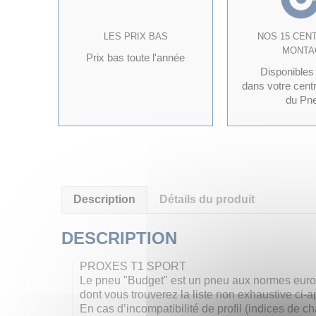
LES PRIX BAS
NOS 15 CEN
MONTA
Prix bas toute l'année
Disponibles
dans votre cent
du Pn
Description
Détails du produit
DESCRIPTION
PROXES T1 SPORT
Le pneu "Budget" est un pneu aux normes europ
dont vous trouverez la liste non exhaustive ci-a
En cas d’incompatibilité de profil (indices de 