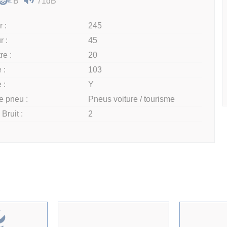
B
71dB
 :
245
r :
45
re :
20
 :
103
 :
Y
e pneu :
Pneus voiture / tourisme
Bruit :
2