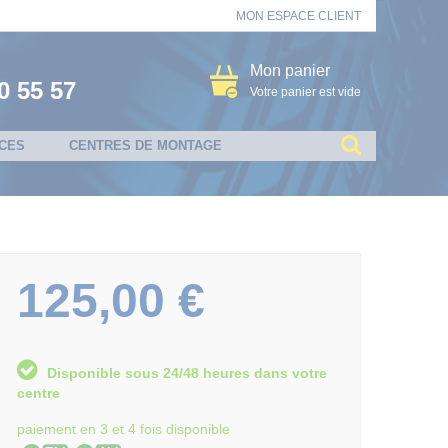
MON ESPACE CLIENT
Mon panier
0 55 57
Votre panier est vide
CES
CENTRES DE MONTAGE
125,00 €
Disponible sous 24/48 heures dans votre
centre
paiement en 3 et 4 fois disponible