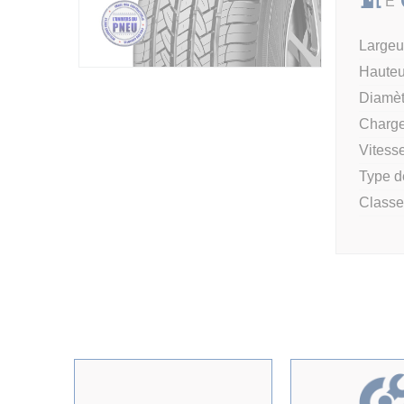
E
Largeur
Hauteu
Diamèt
Charge
Vitesse
Type d
Classe 