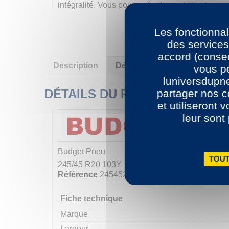
intégralité. Vous pouvez également effectuer 
Les fonctionnal
des services
accord (consen
Description
Détails du produit
vous pe
luniversdupn
DÉTAILS DU PRODUIT
partager nos c
et utiliseront 
leur sont
Budget
Pneu
TOUT
245/45 R20 103Y
Référence
2454520BUD
Fiche technique
Marque
Largeur