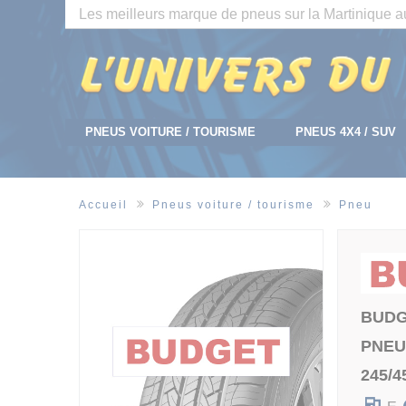
Panneau de gestion des cookies
Les meilleurs marque de pneus sur la Martinique au
PNEUS VOITURE / TOURISME
PNEUS 4X4 / SUV
Accueil
Pneus voiture / tourisme
Pneu
BUD
PNEU
245/4