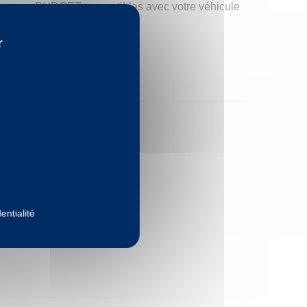
des pneus BUDGET compatibles avec votre véhicule
r
entialité