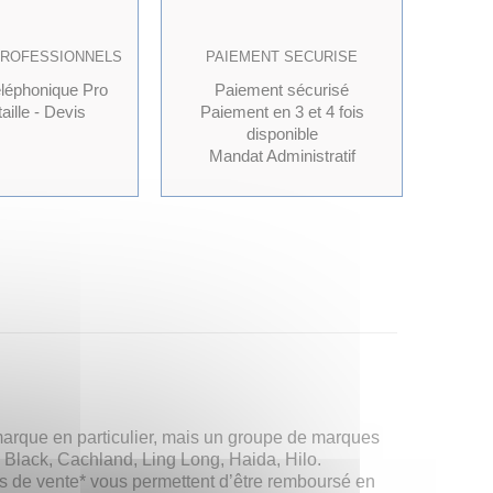
PROFESSIONNELS
PAIEMENT SECURISE
éléphonique Pro
Paiement sécurisé
aille - Devis
Paiement en 3 et 4 fois
disponible
Mandat Administratif
marque en particulier, mais un groupe de marques
al Black, Cachland, Ling Long, Haida, Hilo.
les de vente* vous permettent d’être remboursé en